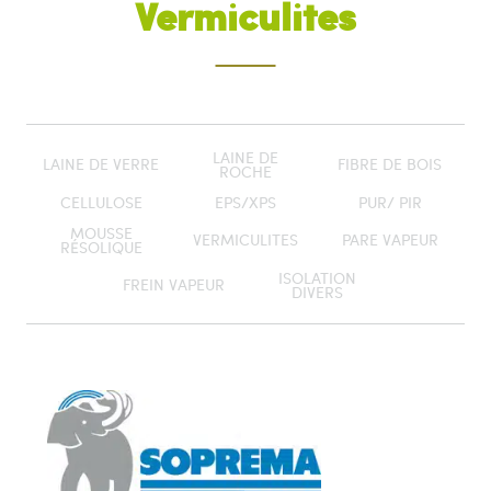
Vermiculites
LAINE DE
LAINE DE VERRE
FIBRE DE BOIS
ROCHE
CELLULOSE
EPS/XPS
PUR/ PIR
MOUSSE
VERMICULITES
PARE VAPEUR
RÉSOLIQUE
ISOLATION
FREIN VAPEUR
DIVERS