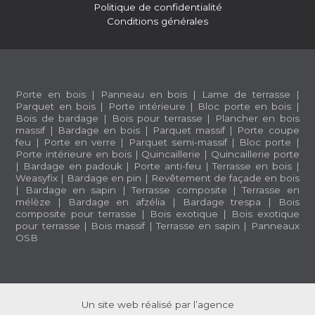
Politique de confidentialité
Conditions générales
Porte en bois
|
Panneau en bois
|
Lame de terrasse
|
Parquet en bois
|
Porte intérieure
|
Bloc porte en bois
|
Bois de bardage
|
Bois pour terrasse
|
Plancher en bois
massif
|
Bardage en bois
|
Parquet massif
|
Porte coupe
feu
|
Porte en verre
|
Parquet semi-massif
|
Bloc porte
|
Porte intérieure en bois
|
Quincaillerie
|
Quincaillerie porte
|
Bardage en padouk
|
Porte anti-feu
|
Terrasse en bois
|
Weasyfix
|
Bardage en pin
|
Revêtement de façade en bois
|
Bardage en sapin
|
Terrasse composite
|
Terrasse en
mélèze
|
Bardage en afzélia |
Bardage trespa
|
Bois
composite pour terrasse
|
Bois exotique
|
Bois exotique
pour terrasse
|
Bois massif
|
Terrasse en sapin
|
Panneaux
OSB
Un site web réalisé par l’agence