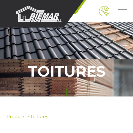
TOITURES
Produits
>
Toitures