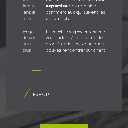
lients
expertise
des technico-
particul
dans la
commerciaux qui suivent les projets
propose
lité.
de leurs clients.
produits
fabrican
spécialit
ée qui
En effet, nos spécialistes et conseillers
 de vos
vous aident à solutionner les
otre
problématiques techniques que vous
Du
choi
 plus
pouvez rencontrer sur chantier.
hors du 
caractér
ESHOP