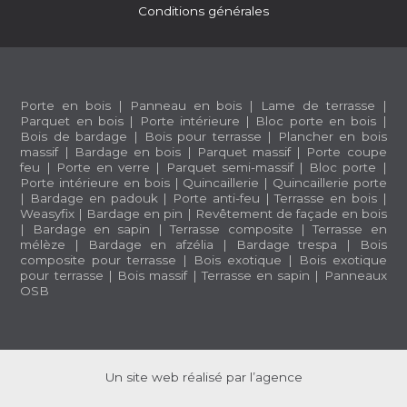
Conditions générales
Porte en bois
|
Panneau en bois
|
Lame de terrasse
|
Parquet en bois
|
Porte intérieure
|
Bloc porte en bois
|
Bois de bardage
|
Bois pour terrasse
|
Plancher en bois
massif
|
Bardage en bois
|
Parquet massif
|
Porte coupe
feu
|
Porte en verre
|
Parquet semi-massif
|
Bloc porte
|
Porte intérieure en bois
|
Quincaillerie
|
Quincaillerie porte
|
Bardage en padouk
|
Porte anti-feu
|
Terrasse en bois
|
Weasyfix
|
Bardage en pin
|
Revêtement de façade en bois
|
Bardage en sapin
|
Terrasse composite
|
Terrasse en
mélèze
|
Bardage en afzélia |
Bardage trespa
|
Bois
composite pour terrasse
|
Bois exotique
|
Bois exotique
pour terrasse
|
Bois massif
|
Terrasse en sapin
|
Panneaux
OSB
Un site web réalisé par l’agence