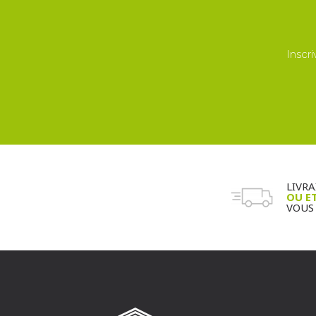
Inscr
LIVR
OU E
VOUS