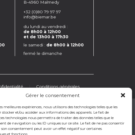
B-4960 Malmedy
+32 (0)80 79 97 97
info@biemar.be
du lundi au vendredi :
de 8h00 à 12h00
et de 13h00 à 17h30
00
le samedi :
de 8h00 à 12h00
fermé le dimanche
fidentialité
|
Conditions générales
Gérer le consentement
les meilleures expériences, nous utilisons des technologies telles que les
 stocker et/ou accéder aux informations des appareils. Le fait de
ois
|
Bois de bardage
|
Bois pour terrasse
|
ces technologies nous permettra de traiter des données telles que le
massif
|
Bloc porte
|
Porte intérieure en bois
|
 de navigation ou les ID uniques sur ce site. Le fait de ne pas consentir
ge en pin
|
Revêtement de façade en bois
|
r son consentement peut avoir un effet négatif sur certaines
omposite pour terrasse
|
Bois exotique
|
Bois
ques et fonctions.