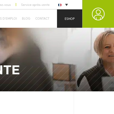
ez-vous
Service après-vente
S D’EMPLOI
BLOG
CONTACT
ESHOP
NTE