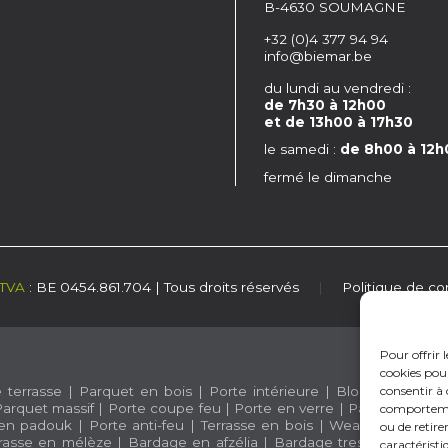
B-4630 SOUMAGNE
+32 (0)4 377 94 94
info@biemar.be
du lundi au vendredi :
de 7h30 à 12h00
et de 13h00 à 17h30
le samedi :
de 8h00 à 12h
fermé le dimanche
TVA
: BE 0454.861.704 | Tous droits réservés
|
Politique de con
Pour offrir 
cookies pour
 terrasse
|
Parquet en bois
|
Porte intérieure
|
Bloc porte en b
consentir à 
arquet massif
|
Porte coupe feu
|
Porte en verre
|
Parquet semi-
comportement
en padouk
|
Porte anti-feu
|
Terrasse en bois
|
Weasyfix
|
Barda
ou de retire
rasse en mélèze
|
Bardage en afzélia |
Bardage trespa
|
Bois c
caractéristi