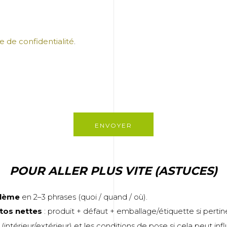
ue de confidentialité
.
POUR ALLER PLUS VITE (ASTUCES)
blème
en 2–3 phrases (quoi / quand / où).
tos nettes
: produit + défaut + emballage/étiquette si pertin
(intérieur/extérieur) et les conditions de pose si cela peut inf