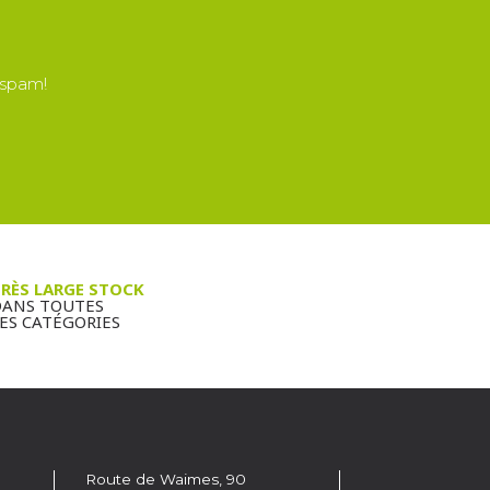
 spam!
RÈS LARGE STOCK
ANS TOUTES
ES CATÉGORIES
Route de Waimes, 90