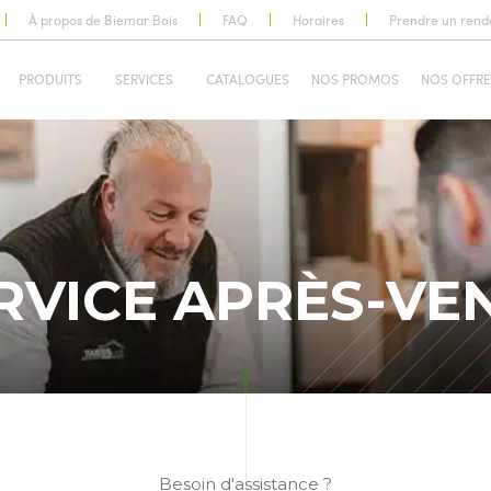
À propos de Biemar Bois
FAQ
Horaires
Prendre un rend
PRODUITS
SERVICES
CATALOGUES
NOS PROMOS
NOS OFFRE
RVICE APRÈS-VE
Besoin d'assistance ?