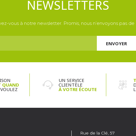
NEWSLETTERS
ivez-vous à notre newsletter. Promis, nous n’envoyons pas de
AISON
UN SERVICE
T
T QUAND
CLIENTÈLE
D
 VOULEZ
À VOTRE ÉCOUTE
L
Rue de la Clé, 57