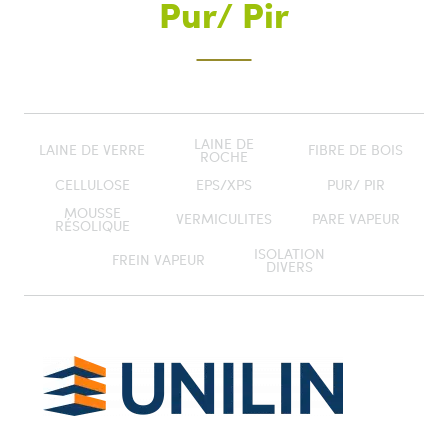
Pur/ Pir
LAINE DE
LAINE DE VERRE
FIBRE DE BOIS
ROCHE
CELLULOSE
EPS/XPS
PUR/ PIR
MOUSSE
VERMICULITES
PARE VAPEUR
RÉSOLIQUE
ISOLATION
FREIN VAPEUR
DIVERS