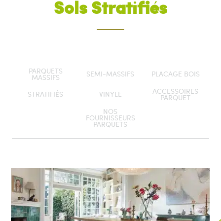
Sols Stratifiés
PARQUETS
SEMI-MASSIFS
PLACAGE BOIS
MASSIFS
ACCESSOIRES
STRATIFIÉS
VINYLE
PARQUET
NOS
FOURNISSEURS
PARQUETS