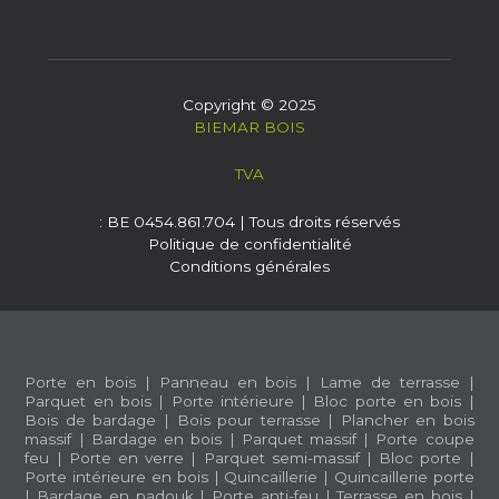
Copyright © 2025
BIEMAR BOIS
TVA
: BE 0454.861.704 | Tous droits réservés
Politique de confidentialité
Conditions générales
Porte en bois
|
Panneau en bois
|
Lame de terrasse
|
Parquet en bois
|
Porte intérieure
|
Bloc porte en bois
|
Bois de bardage
|
Bois pour terrasse
|
Plancher en bois
massif
|
Bardage en bois
|
Parquet massif
|
Porte coupe
feu
|
Porte en verre
|
Parquet semi-massif
|
Bloc porte
|
Porte intérieure en bois
|
Quincaillerie
|
Quincaillerie porte
|
Bardage en padouk
|
Porte anti-feu
|
Terrasse en bois
|