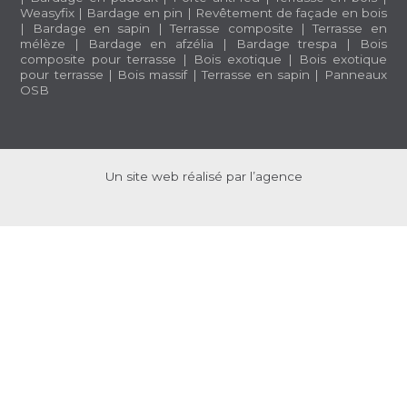
Weasyfix
|
Bardage en pin
|
Revêtement de façade en bois
|
Bardage en sapin
|
Terrasse composite
|
Terrasse en
mélèze
|
Bardage en afzélia |
Bardage trespa
|
Bois
composite pour terrasse
|
Bois exotique
|
Bois exotique
pour terrasse
|
Bois massif
|
Terrasse en sapin
|
Panneaux
OSB
Un site web réalisé par l’agence