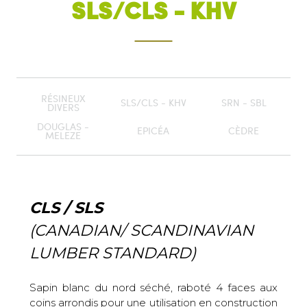
SLS/CLS - KHV
RÉSINEUX
SLS/CLS - KHV
SRN - SBL
DIVERS
DOUGLAS -
EPICÉA
CÈDRE
MELEZE
CLS / SLS
(CANADIAN/ SCANDINAVIAN
LUMBER STANDARD)
Sapin blanc du nord séché, raboté 4 faces aux
coins arrondis pour une utilisation en construction