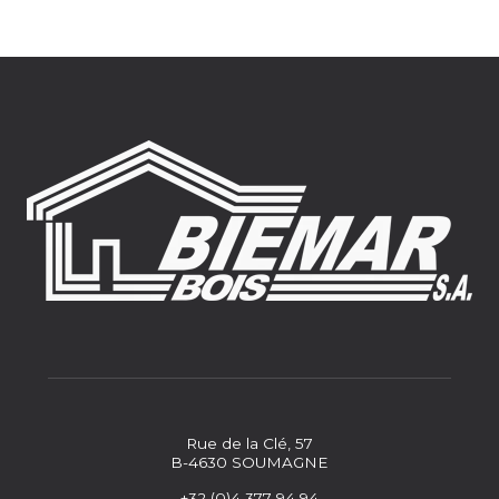
Rue de la Clé, 57
B-4630 SOUMAGNE
+32 (0)4 377 94 94