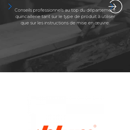
Conseils professionnels au top du département
quincaillerie tant sur le type de produit à utiliser
que sur les instructions de mise en œuvre.
a