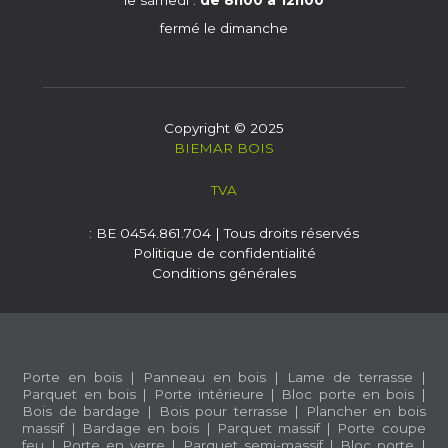
le samedi :
de 8h00 à 12h00
fermé le dimanche
Copyright © 2025
BIEMAR BOIS
TVA
: BE 0454.861.704 | Tous droits réservés
Politique de confidentialité
Conditions générales
Porte en bois
|
Panneau en bois
|
Lame de terrasse
|
Parquet en bois
|
Porte intérieure
|
Bloc porte en bois
|
Bois de bardage
|
Bois pour terrasse
|
Plancher en bois
massif
|
Bardage en bois
|
Parquet massif
|
Porte coupe
feu
|
Porte en verre
|
Parquet semi-massif
|
Bloc porte
|