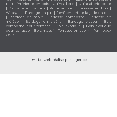
Porte intérieure en bois
|
Quincaillerie
|
Quincaillerie porte
|
Bardage en padouk
|
Porte anti-feu
|
Terrasse en bois
|
Weasyfix
|
Bardage en pin
|
Revêtement de façade en bois
|
Bardage en sapin
|
Terrasse composite
|
Terrasse en
mélèze
|
Bardage en afzélia |
Bardage trespa
|
Bois
composite pour terrasse
|
Bois exotique
|
Bois exotique
pour terrasse
|
Bois massif
|
Terrasse en sapin
|
Panneaux
OSB
Un site web réalisé par l’agence