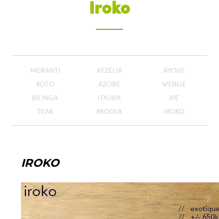
Iroko
MERANTI
AFZÉLIA
AYOUS
KOTO
AZOBE
WENGE
BILINGA
ITAUBA
IPE
TEAK
PADOUK
IROKO
IROKO