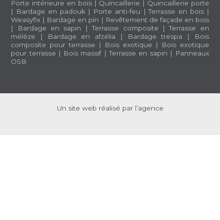
Porte intérieure en bois
|
Quincaillerie
|
Quincaillerie porte
|
Bardage en padouk
|
Porte anti-feu
|
Terrasse en bois
|
Weasyfix
|
Bardage en pin
|
Revêtement de façade en bois
|
Bardage en sapin
|
Terrasse composite
|
Terrasse en
mélèze
|
Bardage en afzélia |
Bardage trespa
|
Bois
composite pour terrasse
|
Bois exotique
|
Bois exotique
pour terrasse
|
Bois massif
|
Terrasse en sapin
|
Panneaux
OSB
Un site web réalisé par l’agence