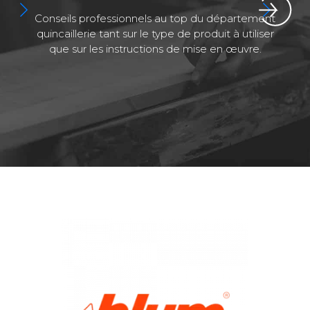
Conseils professionnels au top du département
quincaillerie tant sur le type de produit à utiliser
que sur les instructions de mise en œuvre.
a