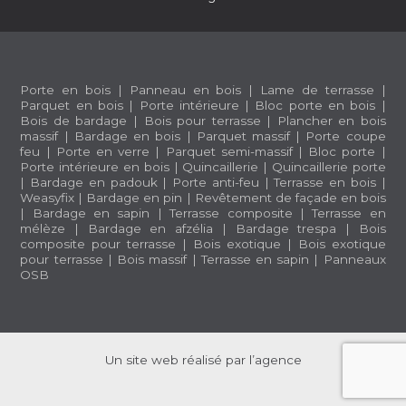
Porte en bois
|
Panneau en bois
|
Lame de terrasse
|
Parquet en bois
|
Porte intérieure
|
Bloc porte en bois
|
Bois de bardage
|
Bois pour terrasse
|
Plancher en bois
massif
|
Bardage en bois
|
Parquet massif
|
Porte coupe
feu
|
Porte en verre
|
Parquet semi-massif
|
Bloc porte
|
Porte intérieure en bois
|
Quincaillerie
|
Quincaillerie porte
|
Bardage en padouk
|
Porte anti-feu
|
Terrasse en bois
|
Weasyfix
|
Bardage en pin
|
Revêtement de façade en bois
|
Bardage en sapin
|
Terrasse composite
|
Terrasse en
mélèze
|
Bardage en afzélia |
Bardage trespa
|
Bois
composite pour terrasse
|
Bois exotique
|
Bois exotique
pour terrasse
|
Bois massif
|
Terrasse en sapin
|
Panneaux
OSB
Un site web réalisé par l’agence