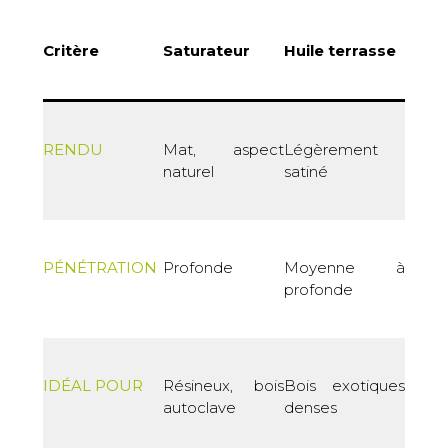
Critère
Saturateur
Huile terrasse
RENDU
Mat, aspect
Légèrement
naturel
satiné
PÉNÉTRATION
Profonde
Moyenne à
profonde
IDÉAL POUR
Résineux, bois
Bois exotiques
autoclave
denses