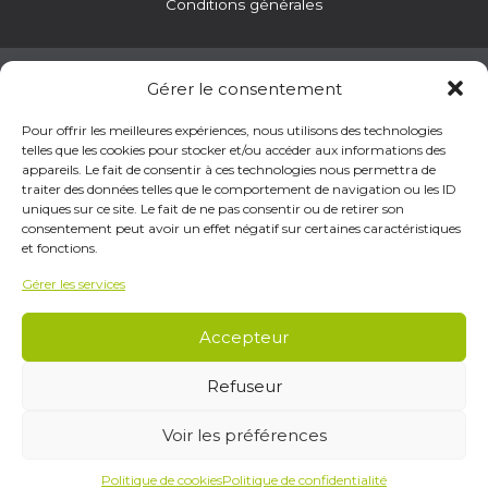
Conditions générales
Gérer le consentement
Porte en bois
|
Panneau en bois
|
Lame de terrasse
|
Pour offrir les meilleures expériences, nous utilisons des technologies
Parquet en bois
|
Porte intérieure
|
Bloc porte en bois
|
telles que les cookies pour stocker et/ou accéder aux informations des
Bois de bardage
|
Bois pour terrasse
|
Plancher en bois
appareils. Le fait de consentir à ces technologies nous permettra de
massif
|
Bardage en bois
|
Parquet massif
|
Porte coupe
traiter des données telles que le comportement de navigation ou les ID
feu
|
Porte en verre
|
Parquet semi-massif
|
Bloc porte
|
uniques sur ce site. Le fait de ne pas consentir ou de retirer son
Porte intérieure en bois
|
Quincaillerie
|
Quincaillerie porte
|
Bardage en padouk
|
Porte anti-feu
|
Terrasse en bois
|
consentement peut avoir un effet négatif sur certaines caractéristiques
Weasyfix
|
Bardage en pin
|
Revêtement de façade en bois
et fonctions.
|
Bardage en sapin
|
Terrasse composite
|
Terrasse en
mélèze
|
Bardage en afzélia |
Bardage trespa
|
Bois
Gérer les services
composite pour terrasse
|
Bois exotique
|
Bois exotique
pour terrasse
|
Bois massif
|
Terrasse en sapin
|
Panneaux
Accepteur
OSB
Refuseur
Voir les préférences
Un site web réalisé par l’agence
Politique de cookies
Politique de confidentialité