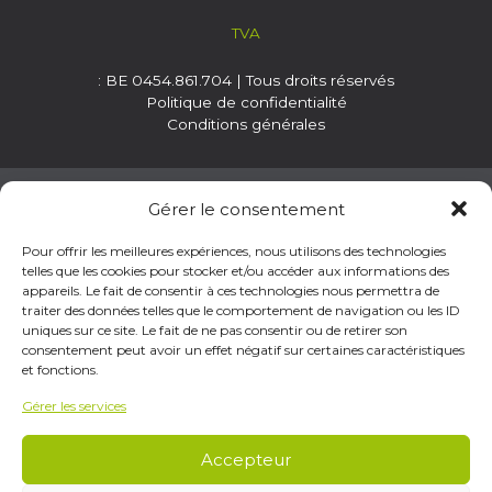
TVA
: BE 0454.861.704 | Tous droits réservés
Politique de confidentialité
Conditions générales
Gérer le consentement
Porte en bois
|
Panneau en bois
|
Lame de terrasse
|
Pour offrir les meilleures expériences, nous utilisons des technologies
Parquet en bois
|
Porte intérieure
|
Bloc porte en bois
|
telles que les cookies pour stocker et/ou accéder aux informations des
Bois de bardage
|
Bois pour terrasse
|
Plancher en bois
appareils. Le fait de consentir à ces technologies nous permettra de
massif
|
Bardage en bois
|
Parquet massif
|
Porte coupe
traiter des données telles que le comportement de navigation ou les ID
feu
|
Porte en verre
|
Parquet semi-massif
|
Bloc porte
|
uniques sur ce site. Le fait de ne pas consentir ou de retirer son
Porte intérieure en bois
|
Quincaillerie
|
Quincaillerie porte
|
Bardage en padouk
|
Porte anti-feu
|
Terrasse en bois
|
consentement peut avoir un effet négatif sur certaines caractéristiques
Weasyfix
|
Bardage en pin
|
Revêtement de façade en bois
et fonctions.
|
Bardage en sapin
|
Terrasse composite
|
Terrasse en
mélèze
|
Bardage en afzélia |
Bardage trespa
|
Bois
Gérer les services
composite pour terrasse
|
Bois exotique
|
Bois exotique
pour terrasse
|
Bois massif
|
Terrasse en sapin
|
Panneaux
Accepteur
OSB