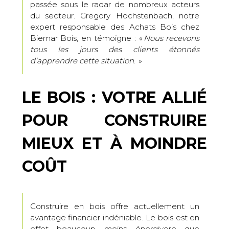
passée sous le radar de nombreux acteurs
du secteur. Gregory Hochstenbach, notre
expert responsable des Achats Bois chez
Biemar Bois, en témoigne : «
Nous recevons
tous les jours des clients étonnés
d’apprendre cette situation
. »
LE BOIS : VOTRE ALLIÉ
POUR CONSTRUIRE
MIEUX ET À MOINDRE
COÛT
Construire en bois offre actuellement un
avantage financier indéniable. Le bois est en
effet beaucoup moins énergivore que